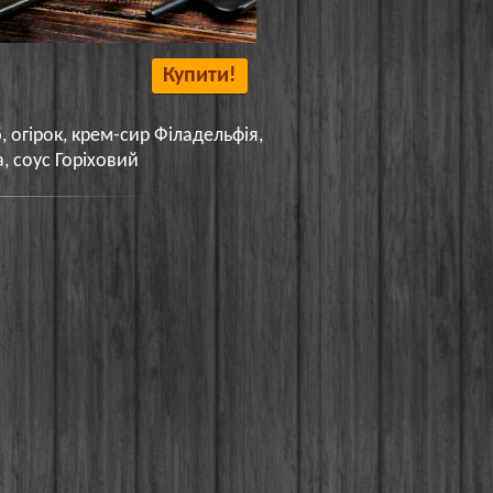
Купити!
, огірок, крем-сир Філадельфія,
а, соус Горіховий