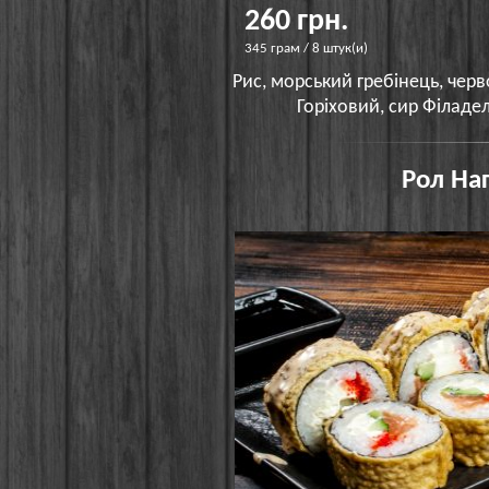
260 грн.
345 грам / 8 штук(и)
Рис, морський гребінець, черво
Горіховий, сир Філадел
Рол Наг