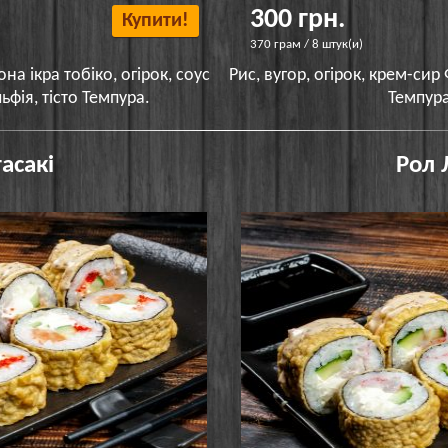
300 грн.
Купити!
370 грам / 8 штук(и)
на ікра тобіко, огірок, соус
Рис, вугор, огірок, крем-сир
ьфія, тісто Темпура.
Темпура
асакі
Рол 