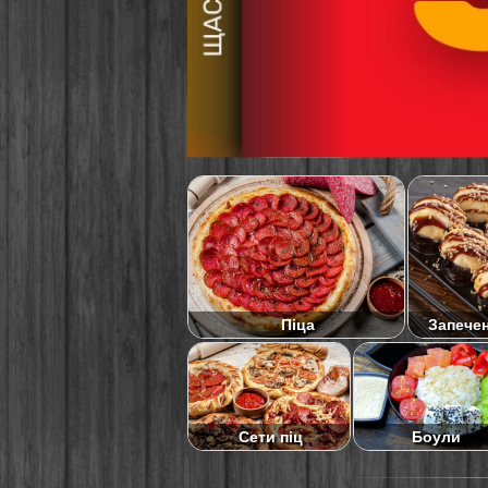
Піца
Запече
Сети піц
Боули