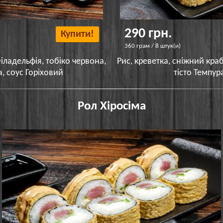
290 грн.
Купити!
360 грам / 8 штук(и)
іладельфія, тобіко червона,
Рис, креветка, сніжний краб
а, соус Горіховий
тісто Темпур
Рол Хіросіма