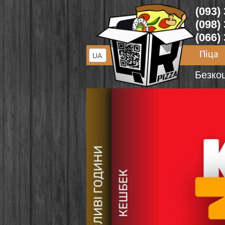
(093)
(098)
(066)
Піца
UA
Безко