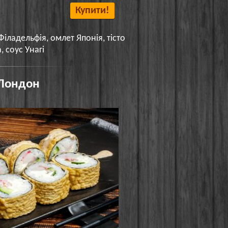
Купити!
 Філадельфія, омлет Японія, тісто
, соус Унагі
Лондон