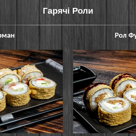
Гарячі Роли
рман
Рол Ф