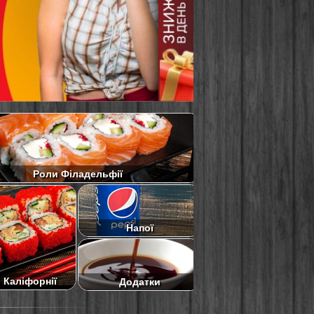
Роли Філадельфії
Напої
 Каліфорнії
Додатки