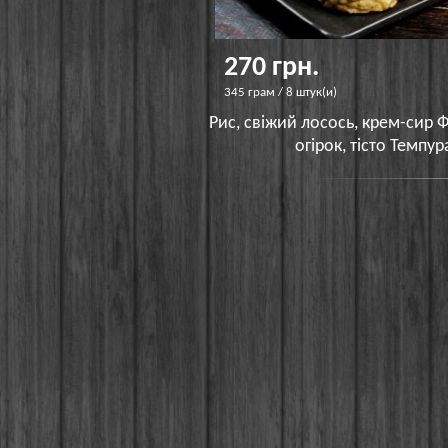
270 грн.
345 грам / 8 штук(и)
Рис, свіжий лосось, крем-сир Ф
огірок, тісто Темпур