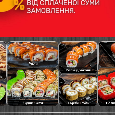
Роли
Роли Дракони
не
Суши Сети
Роли
Гарячі Роли